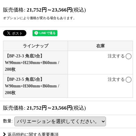
販売価格
:
21,752
円
～23,566
円
(税込)
オプションにより価格が変わる場合もあります。
ラインナップ
在庫
【BP-23-3 角底3合】
注文する
W90mm×H230mm+B60mm /
200枚
【BP-23-5 角底5合】
注文する
W90mm×H300mm+B60mm /
200枚
販売価格
:
21,752
円
～23,566
円
(税込)
数量
:
返品特約に関する重要事項