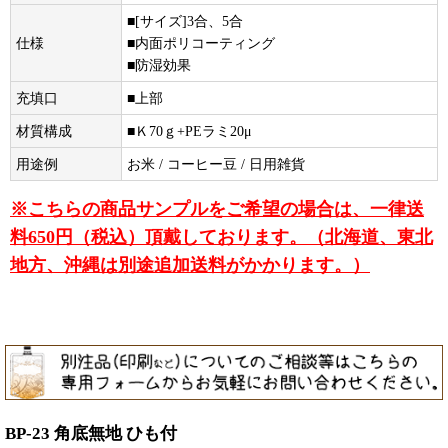
■[サイズ]3合、5合
仕様
■内面ポリコーティング
■防湿効果
充填口
■上部
材質構成
■Ｋ70ｇ+PEラミ20μ
用途例
お米 / コーヒー豆 / 日用雑貨
※こちらの商品サンプルをご希望の場合は、一律送
料650円（税込）頂戴しております。（北海道、東北
地方、沖縄は別途追加送料がかかります。）
BP-23 角底無地 ひも付