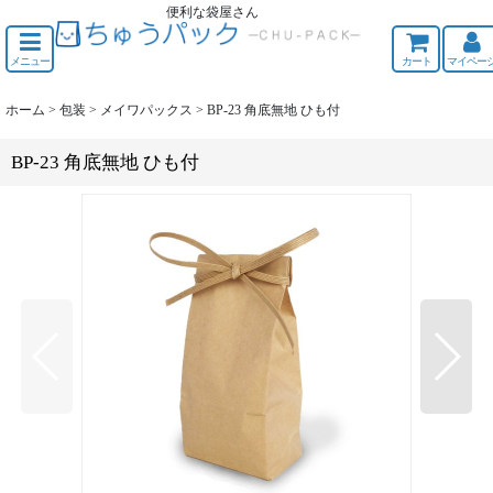
便利な袋屋さん
ちゅうくう
メニュー
カート
マイペー
ホーム
>
包装
>
メイワパックス
>
BP-23 角底無地 ひも付
BP-23 角底無地 ひも付