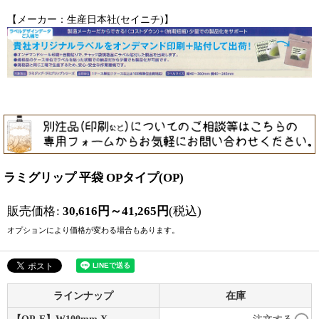
【メーカー：生産日本社(セイニチ)】
ラミグリップ 平袋 OPタイプ(OP)
販売価格
:
30,616
円
～41,265
円
(税込)
オプションにより価格が変わる場合もあります。
ラインナップ
在庫
【OP-E】W100mm X
注文する