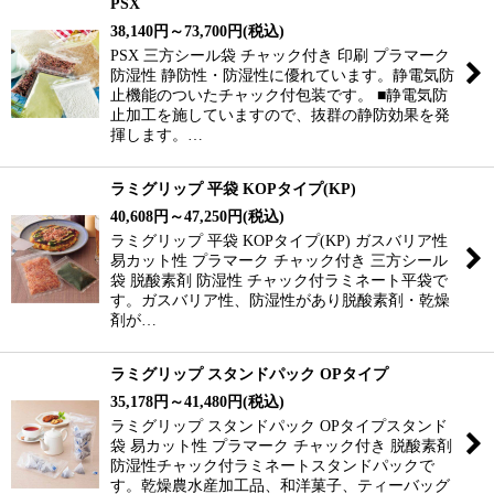
PSX
38,140
円
～73,700
円
(税込)
PSX 三方シール袋 チャック付き 印刷 プラマーク
防湿性 静防性・防湿性に優れています。静電気防
止機能のついたチャック付包装です。 ■静電気防
止加工を施していますので、抜群の静防効果を発
揮します。…
ラミグリップ 平袋 KOPタイプ(KP)
40,608
円
～47,250
円
(税込)
ラミグリップ 平袋 KOPタイプ(KP) ガスバリア性
易カット性 プラマーク チャック付き 三方シール
袋 脱酸素剤 防湿性 チャック付ラミネート平袋で
す。ガスバリア性、防湿性があり脱酸素剤・乾燥
剤が…
ラミグリップ スタンドパック OPタイプ
35,178
円
～41,480
円
(税込)
ラミグリップ スタンドパック OPタイプスタンド
袋 易カット性 プラマーク チャック付き 脱酸素剤
防湿性チャック付ラミネートスタンドパックで
す。乾燥農水産加工品、和洋菓子、ティーバッグ