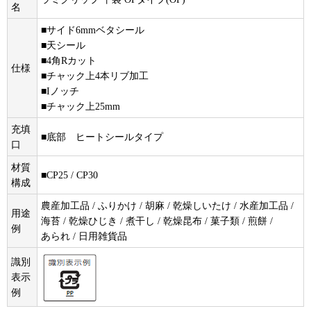
名
■サイド6mmベタシール
■天シール
■4角Rカット
仕様
■チャック上4本リブ加工
■Iノッチ
■チャック上25mm
充填
■底部 ヒートシールタイプ
口
材質
■CP25 / CP30
構成
農産加工品 / ふりかけ / 胡麻 / 乾燥しいたけ / 水産加工品 /
用途
海苔 / 乾燥ひじき / 煮干し / 乾燥昆布 / 菓子類 / 煎餅 /
例
あられ / 日用雑貨品
識別
表示
例