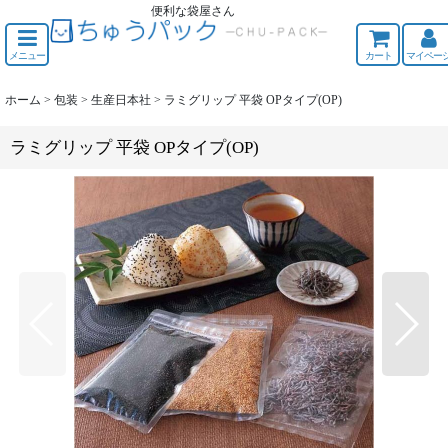
便利な袋屋さん
ちゅうくう
メニュー
カート
マイペー
ホーム
>
包装
>
生産日本社
>
ラミグリップ 平袋 OPタイプ(OP)
ラミグリップ 平袋 OPタイプ(OP)