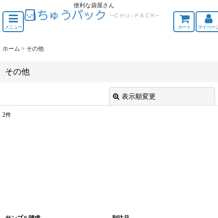
便利な袋屋さん
ちゅうくう
メニュー
カート
マイペー
ホーム
>
その他
その他
表示順変更
閉じる
2
件
表示数
:
並び順
:
絞り込む