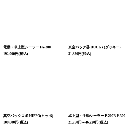
電動・卓上型シーラー FA-300
真空パック器 DUCKY(ダッキー)
192,000
円
(税込)
31,320
円
(税込)
真空パックロボ HIPPO(ヒッポ)
卓上型・手動シーラー P-200B P-300
108,600
円
(税込)
21,750
円
～46,220
円
(税込)