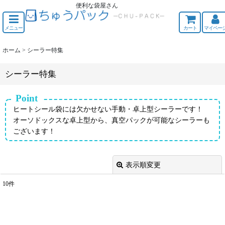
便利な袋屋さん
ちゅうくう
メニュー
カート
マイペー
ホーム
>
シーラー特集
シーラー特集
Point
ヒートシール袋には欠かせない手動・卓上型シーラーです！
オーソドックスな卓上型から、真空パックが可能なシーラーも
ございます！
表示順変更
閉じる
10
件
表示数
:
並び順
: